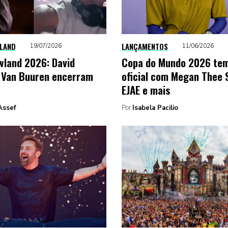
LAND
LANÇAMENTOS
19/07/2026
11/06/2026
land 2026: David
Copa do Mundo 2026 te
 Van Buuren encerram
oficial com Megan Thee S
EJAE e mais
Assef
Por
Isabela Pacilio