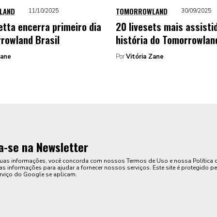
LAND
TOMORROWLAND
11/10/2025
30/09/2025
etta encerra primeiro dia
20 livesets mais assisti
rowland Brasil
história do Tomorrowlan
Zane
Por
Vitória Zane
a-se na Newsletter
suas informações, você concorda com nossos Termos de Uso e nossa Política 
s informações para ajudar a fornecer nossos serviços. Este site é protegido pe
rviço do Google se aplicam.