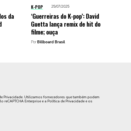
K-POP
25/07/2025
dos da
‘Guerreiras do K-pop’: David
d
Guetta lança remix de hit do
filme; ouça
Por
Billboard Brasil
de Privacidade. Utilizamos fornecedores que também podem
lo reCAPTCHA Enterprise e a Política de Privacidade e os