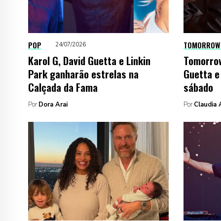
POP
TOMORROW
24/07/2026
Karol G, David Guetta e Linkin
Tomorrow
Park ganharão estrelas na
Guetta e
Calçada da Fama
sábado
Por
Dora Arai
Por
Claudia 