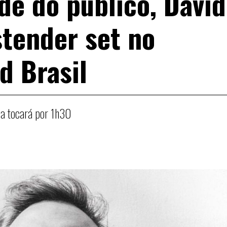
ade do público, David
stender set no
d Brasil
ca tocará por 1h30