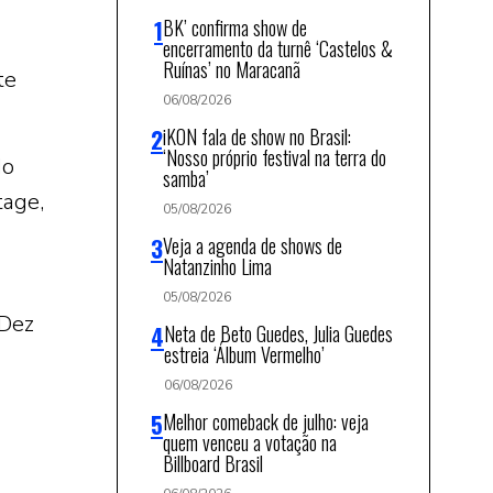
BK’ confirma show de
encerramento da turnê ‘Castelos &
Ruínas’ no Maracanã
te
06/08/2026
iKON fala de show no Brasil:
‘Nosso próprio festival na terra do
do
samba’
tage,
05/08/2026
Veja a agenda de shows de
Natanzinho Lima
05/08/2026
 Dez
Neta de Beto Guedes, Julia Guedes
estreia ‘Álbum Vermelho’
06/08/2026
Melhor comeback de julho: veja
quem venceu a votação na
Billboard Brasil