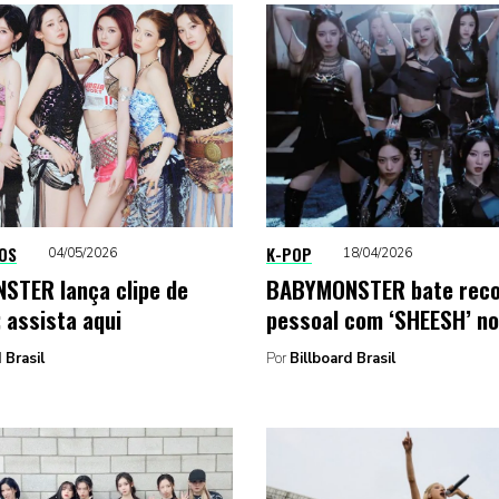
OS
K-POP
04/05/2026
18/04/2026
TER lança clipe de
BABYMONSTER bate rec
 assista aqui
pessoal com ‘SHEESH’ n
 Brasil
Por
Billboard Brasil