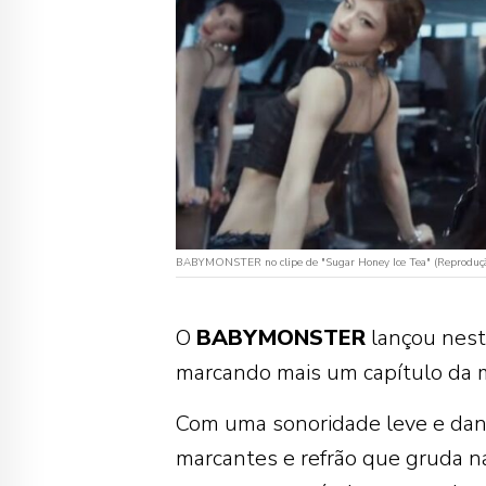
BABYMONSTER no clipe de "Sugar Honey Ice Tea" (Reproduç
O
BABYMONSTER
lançou neste
marcando mais um capítulo da
Com uma sonoridade leve e dan
marcantes e refrão que gruda n