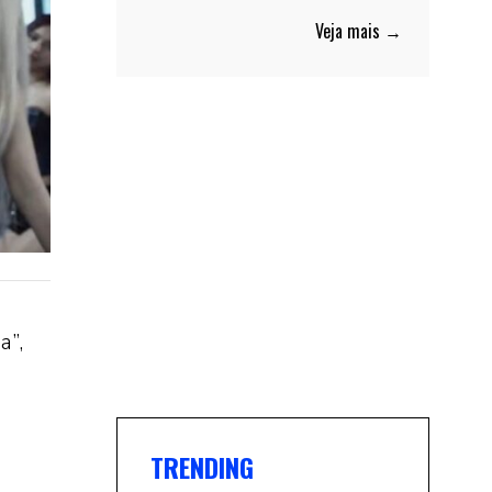
Veja mais →
a”,
TRENDING