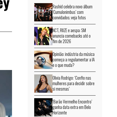
ey
Rashid celebra novo álbum
‘Cumulonimbus’ com
convidados; veja fotos
NCT, RIIZE e aespa: SM
anuncia comebacks até o
fim de 2026
Opinião: indústria da música
começa a regulamentar a IA
e o que muda?
Olivia Rodrigo: ‘Confio nas
mulheres para decidir sobre
si mesmas’
‘Barão Vermelho Encontro’
ganha data extra em Belo
Horizonte