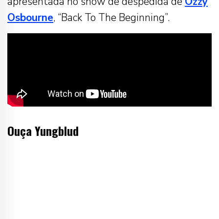
apresentada no show de despedida de
Ozzy
Osbourne
, “Back To The Beginning”.
Ouça
Yungblud