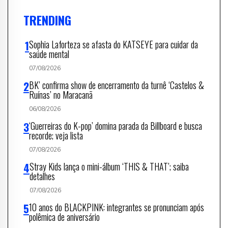
TRENDING
Sophia Laforteza se afasta do KATSEYE para cuidar da
saúde mental
07/08/2026
BK’ confirma show de encerramento da turnê ‘Castelos &
Ruínas’ no Maracanã
06/08/2026
‘Guerreiras do K-pop’ domina parada da Billboard e busca
recorde; veja lista
07/08/2026
Stray Kids lança o mini-álbum ‘THIS & THAT’; saiba
detalhes
07/08/2026
10 anos do BLACKPINK: integrantes se pronunciam após
polêmica de aniversário