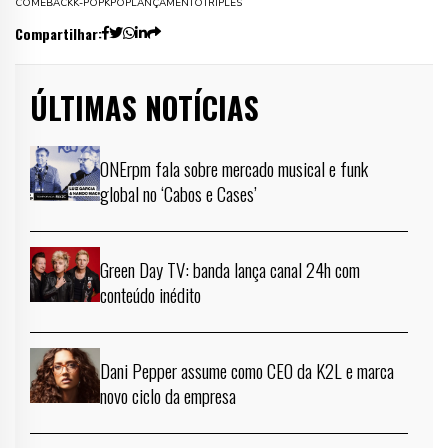
COMEBACK
K-POP
KPOP
LANÇAMENTO
TRIPLES
Compartilhar:
ÚLTIMAS NOTÍCIAS
ONErpm fala sobre mercado musical e funk
global no ‘Cabos e Cases’
Green Day TV: banda lança canal 24h com
conteúdo inédito
Dani Pepper assume como CEO da K2L e marca
novo ciclo da empresa