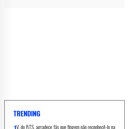
TRENDING
V, do BTS, agradece fãs que fingem não reconhecê-lo na