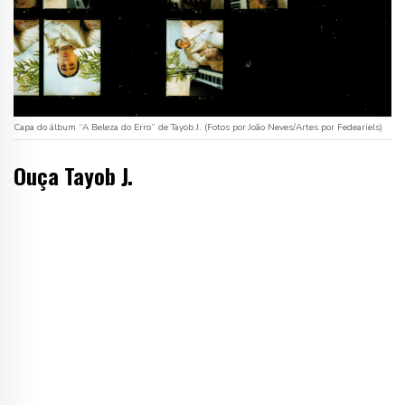
Capa do álbum “A Beleza do Erro” de Tayob J. (Fotos por João Neves/Artes por Fedeariels)
Ouça Tayob J.