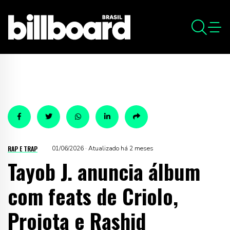
RAP E TRAP
01/06/2026 · Atualizado há 2 meses
Tayob J. anuncia álbum
com feats de Criolo,
Projota e Rashid