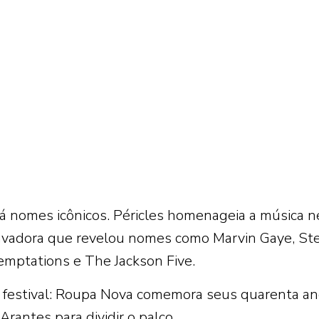
 nomes icônicos. Péricles homenageia a música n
avadora que revelou nomes como Marvin Gaye, Ste
ptations e The Jackson Five.
o festival: Roupa Nova comemora seus quarenta a
Arantes para dividir o palco.