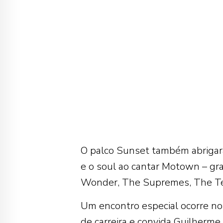
O palco Sunset também abrigará
e o soul ao cantar Motown – gr
Wonder, The Supremes, The Tem
Um encontro especial ocorre n
de carreira e convida Guilherme 