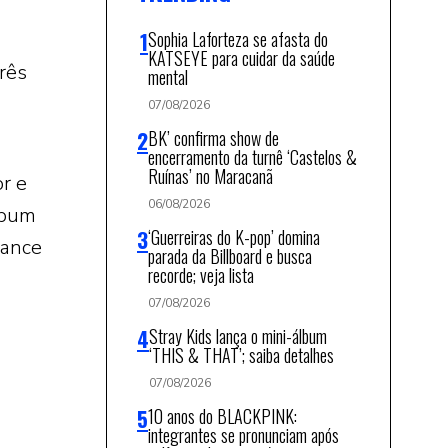
Sophia Laforteza se afasta do
KATSEYE para cuidar da saúde
três
mental
07/08/2026
BK’ confirma show de
encerramento da turnê ‘Castelos &
Ruínas’ no Maracanã
r e
06/08/2026
Álbum
‘Guerreiras do K-pop’ domina
mance
parada da Billboard e busca
recorde; veja lista
07/08/2026
Stray Kids lança o mini-álbum
‘THIS & THAT’; saiba detalhes
07/08/2026
10 anos do BLACKPINK:
integrantes se pronunciam após