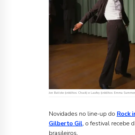
Jon Batiste (créditos: Chuck) e Laufey (créditos: Emma Summe
Novidades no line-up do
Rock i
Gilberto Gil
, o festival recebe
brasileiros.