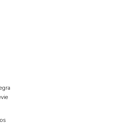
egra
vie
nos