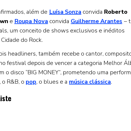
nfirmados, além de
Luísa Sonza
convida
Roberto
own
e
Roupa Nova
convida
Guilherme Arantes
– 
als, um conceito de shows exclusivos e inéditos
 Cidade do Rock.
ois headliners, também recebe o cantor, composito
a no festival depois de vencer a categoria Melhor 
m o disco “BIG MONEY”, prometendo uma perfor
l, o R&B, o
pop
, o blues e a
música clássica
.
iste