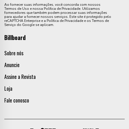
Ao fornecer suas informações, você concorda com nossos
Termos de Uso e nossa Política de Privacidade. Utilizamos
fornecedores que também podem processar suas informações
para ajudar a fornecer nossos serviços. Este site é protegido pelo
reCAPTCHA Enterprise e a Política de Privacidade e os Termos de
Serviço do Google se aplicam.
Billboard
Sobre nós
Anuncie
Assine a Revista
Loja
Fale conosco