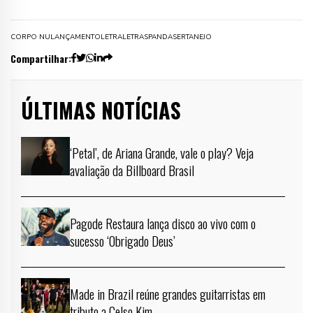
CORPO NU
LANÇAMENTO
LETRA
LETRAS
PANDA
SERTANEJO
Compartilhar:
ÚLTIMAS NOTÍCIAS
‘Petal’, de Ariana Grande, vale o play? Veja
avaliação da Billboard Brasil
Pagode Restaura lança disco ao vivo com o
sucesso ‘Obrigado Deus’
Made in Brazil reúne grandes guitarristas em
tributo a Celso Kim