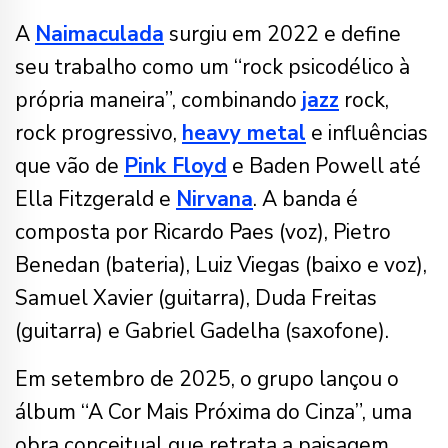
A
Naimaculada
surgiu em 2022 e define
seu trabalho como um “rock psicodélico à
própria maneira”, combinando
jazz
rock,
rock progressivo,
heavy metal
e influências
que vão de
Pink Floyd
e Baden Powell até
Ella Fitzgerald e
Nirvana
. A banda é
composta por Ricardo Paes (voz), Pietro
Benedan (bateria), Luiz Viegas (baixo e voz),
Samuel Xavier (guitarra), Duda Freitas
(guitarra) e Gabriel Gadelha (saxofone).
Em setembro de 2025, o grupo lançou o
álbum “A Cor Mais Próxima do Cinza”, uma
obra conceitual que
retrata a paisagem