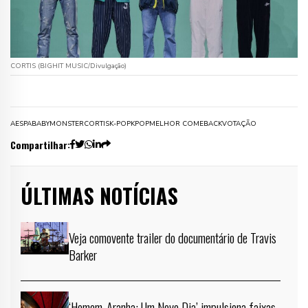
CORTIS (BIGHIT MUSIC/Divulgação)
AESPA
BABYMONSTER
CORTIS
K-POP
KPOP
MELHOR COMEBACK
VOTAÇÃO
Compartilhar:
ÚLTIMAS NOTÍCIAS
Veja comovente trailer do documentário de Travis
Barker
‘Homem-Aranha: Um Novo Dia’ impulsiona faixas