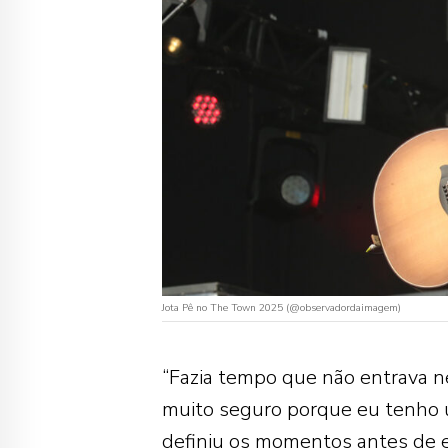
Jota Pê no The Town 2025 (@observadordaimagem)
“Fazia tempo que não entrava 
muito seguro porque eu tenho um
definiu os momentos antes de e