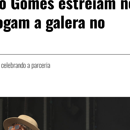
ão Gomes estreiam n
ogam a galera no
o celebrando a parceria