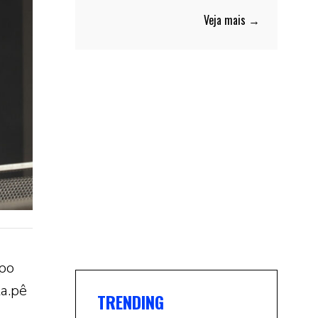
Veja mais →
mpo
ta.pê
TRENDING