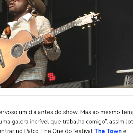
nervoso um dia antes do show. Mas ao mesmo te
a galera incrível que trabalha comigo”, assim Jo
ntrar no Palco The One do festival
The Town
e