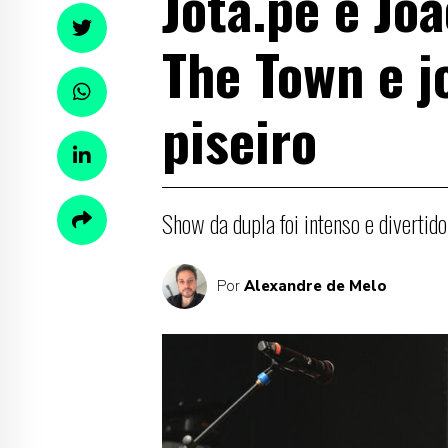
Jota.pê e Jo
The Town e j
piseiro
Show da dupla foi intenso e divertid
Por
Alexandre de Melo