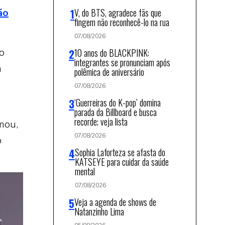
ão
V, do BTS, agradece fãs que
fingem não reconhecê-lo na rua
07/08/2026
o
10 anos do BLACKPINK:
integrantes se pronunciam após
a
polêmica de aniversário
e
07/08/2026
‘Guerreiras do K-pop’ domina
parada da Billboard e busca
recorde; veja lista
mou,
07/08/2026
o
Sophia Laforteza se afasta do
KATSEYE para cuidar da saúde
mental
07/08/2026
Veja a agenda de shows de
Natanzinho Lima