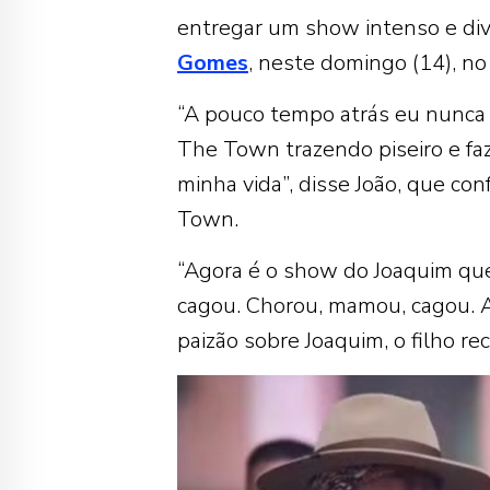
entregar um show intenso e dive
Gomes
, neste domingo (14), n
“A pouco tempo atrás eu nunca i
The Town trazendo piseiro e faz
minha vida”, disse João, que c
Town.
“Agora é o show do Joaquim que
cagou. Chorou, mamou, cagou. A
paizão sobre Joaquim, o filho r