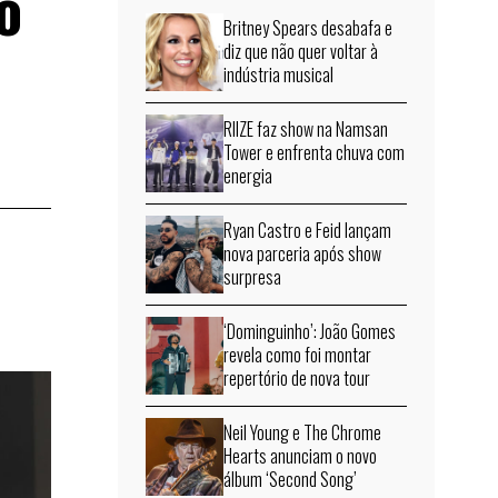
o
Britney Spears desabafa e
diz que não quer voltar à
indústria musical
RIIZE faz show na Namsan
Tower e enfrenta chuva com
energia
Ryan Castro e Feid lançam
nova parceria após show
surpresa
‘Dominguinho’: João Gomes
revela como foi montar
repertório de nova tour
Neil Young e The Chrome
Hearts anunciam o novo
álbum ‘Second Song’