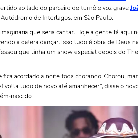
rtido ao lado do parceiro de turnê e voz grave
Jo
o Autódromo de Interlagos, em São Paulo.
maginaria que seria cantar. Hoje a gente tá aqui n
endo a galera dançar. Isso tudo é obra de Deus n
onfessou que tinha um show especial depois do Th
 fica acordado a noite toda chorando. Chorou, ma
í volta tudo de novo até amanhecer”, disse o nov
ecém-nascido