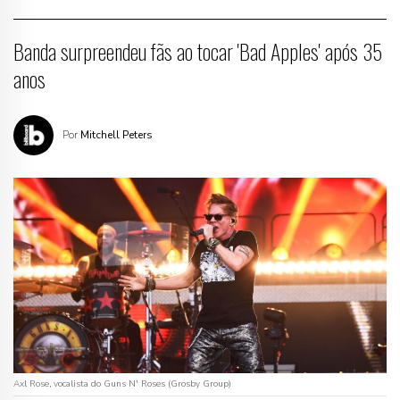
Banda surpreendeu fãs ao tocar 'Bad Apples' após 35
anos
Por
Mitchell Peters
Axl Rose, vocalista do Guns N' Roses (Grosby Group)