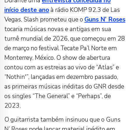
Durante uma
entrevista concedida no
início deste ano
à rádio KOMP 92.3 de Las
Vegas, Slash prometeu que o
Guns N’ Roses
tocaria músicas novas e antigas em sua
turnê mundial de 2026, que começou em 28
de março no
festival
Tecate Pa’l Norte em
Monterrey, México. O show de abertura
contou com as estreias ao vivo de “Atlas” e
“Nothin'”, lançadas em dezembro passado,
as
primeiras músicas inéditas
do GNR desde
os singles “The General” e “Perhaps”, de
2023.
O guitarrista também insinuou que o Guns
N’ Roses pode lançar material inédito em