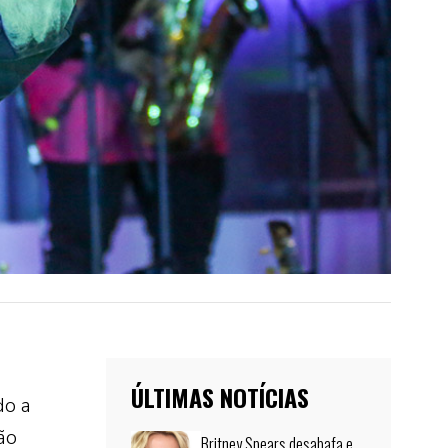
ÚLTIMAS NOTÍCIAS
do a
ão
Britney Spears desabafa e