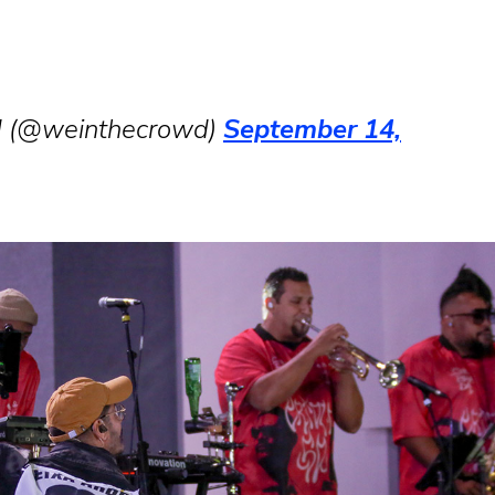
d (@weinthecrowd)
September 14,