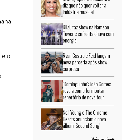
diz que não quer voltar à
indústria musical
mana
RIIZE faz show na Namsan
Tower e enfrenta chuva com
energia
s
e o
Ryan Castro e Feid lançam
nova parceria após show
surpresa
s
‘Dominguinho’: João Gomes
revela como foi montar
repertório de nova tour
Neil Young e The Chrome
Hearts anunciam o novo
álbum ‘Second Song’
Veja mais