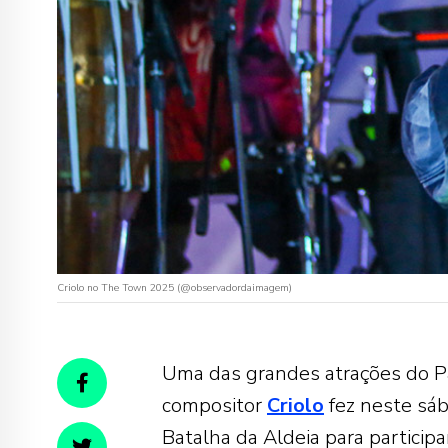
Criolo no The Town 2025 (@observadordaimagem)
Uma das grandes atrações do P
compositor
Criolo
fez neste sá
Batalha da Aldeia para participa