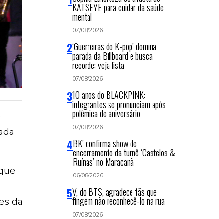
KATSEYE para cuidar da saúde
mental
07/08/2026
‘Guerreiras do K-pop’ domina
parada da Billboard e busca
recorde; veja lista
07/08/2026
10 anos do BLACKPINK:
integrantes se pronunciam após
polêmica de aniversário
e
07/08/2026
rada
BK’ confirma show de
encerramento da turnê ‘Castelos &
Ruínas’ no Maracanã
oque
06/08/2026
V, do BTS, agradece fãs que
fingem não reconhecê-lo na rua
es da
07/08/2026