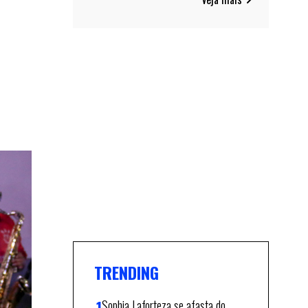
TRENDING
Sophia Laforteza se afasta do