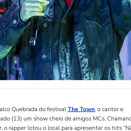
alco Quebrada do festival
The Town
, o cantor e
bado (13) um show cheio de amigos MCs. Chaman
r, o rapper lotou o local para apresentar os hits “N