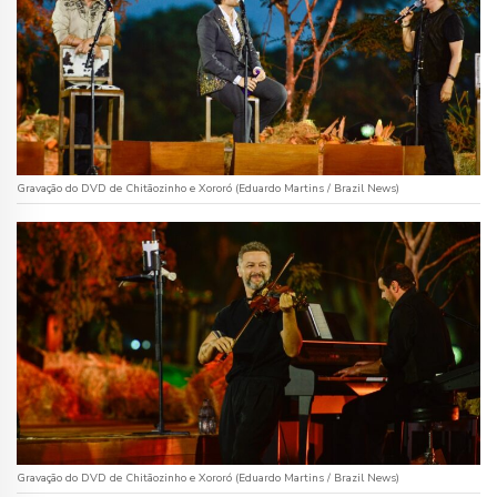
Gravação do DVD de Chitãozinho e Xororó (Eduardo Martins / Brazil News)
Gravação do DVD de Chitãozinho e Xororó (Eduardo Martins / Brazil News)