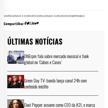
CHITÃOZINHO E XORORÓ
CHITAOZINHO XORORO
DVD
SERTANEJO
Compartilhar:
ÚLTIMAS NOTÍCIAS
ONErpm fala sobre mercado musical e funk
global no ‘Cabos e Cases’
Green Day TV: banda lança canal 24h com
conteúdo inédito
Dani Pepper assume como CEO da K2L e marca