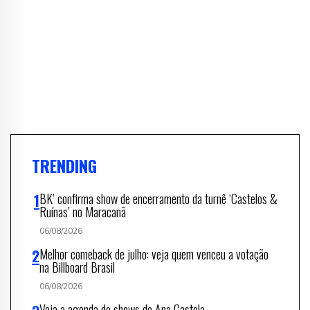
TRENDING
BK’ confirma show de encerramento da turnê ‘Castelos &
Ruínas’ no Maracanã
06/08/2026
Melhor comeback de julho: veja quem venceu a votação
na Billboard Brasil
06/08/2026
Veja a agenda de shows de Ana Castela