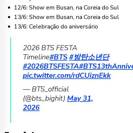
12/6: Show em Busan, na Coreia do Sul
13/6: Show em Busan, na Coreia do Sul
13/6: Celebração do aniversário
2026 BTS FESTA
Timeline
#BTS
#방탄소년단
#2026BTSFESTA
#BTS13thAnnive
pic.twitter.com/rdCUiznEkk
— BTS_official
(@bts_bighit)
May 31,
2026