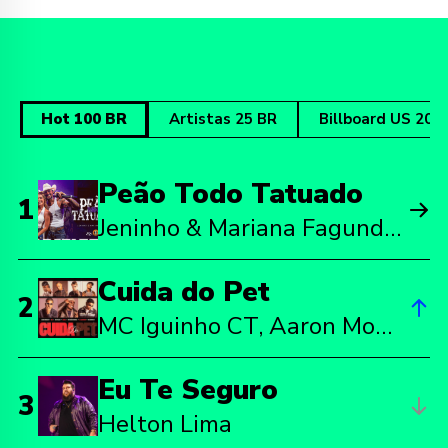
Hot 100 BR
Artistas 25 BR
Billboard US 200
Peão Todo Tatuado
1
Jeninho & Mariana Fagundes, Jeninho, Mariana Fagundes
Cuida do Pet
2
MC Iguinho CT, Aaron Modesto, MC Negão Original, Oldilla, Du\'L, MC Willian, DJ Aladin GDB
Eu Te Seguro
3
Helton Lima